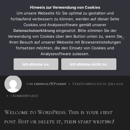
Zur
Springe
Zum
Hinweis zur Verwendung von Cookies
Hauptnavigation
zum
Footer
Um unsere Webseite für Sie optimal zu gestalten und
fortlaufend verbessern zu können, werden auf dieser Seite
springen
Inhalt
springen
Cookies und Analysesoftware gemäß unserer
Datenschutzerklärung
eingesetzt. Bitte stimmen Sie der
Verwendung von Cookies über den Button unten zu, wenn Sie
Uncategorized
Ihren Besuch auf unserer Webseite mit Browsereinstellungen
fortsetzen möchten, die den Einsatz von Cookies und
Hello world!
Analysesoftware zulassen.
Ich stimme zu.
Ich stimme nicht zu.
von
xhindoliWPadmin
•
Veröffentlicht
16. Juli 2021
•
1 Kommentar(e)
Welcome to WordPress. This is your first
post. Edit or delete it, then start writing!