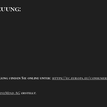
euung:
ung finden Sie online unter:
https://ec.europa.eu/consume
tiveMind AG
erstellt.